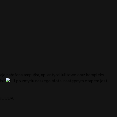
aje nałożona ampułka, np. antycellulitowe oraz kompleks
nki
po zmyciu naszego błota, następnym etapem jest
ą CUUUDA