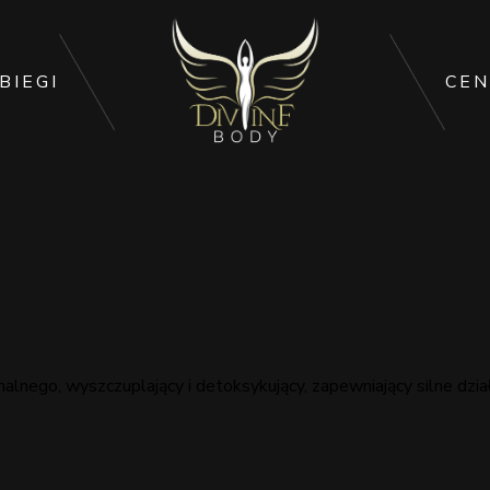
BIEGI
CEN
nego, wyszczuplający i detoksykujący, zapewniający silne działa