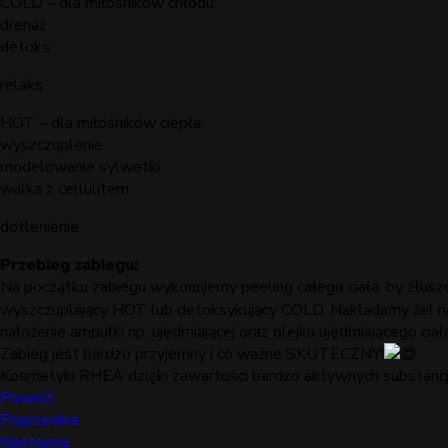
COLD – dla miłośników chłodu:
drenaż
detoks
relaks
HOT – dla miłośników ciepła:
wyszczuplenie
modelowanie sylwetki
walka z cellulitem
dotlenienie
Przebieg zabiegu:
Na początku zabiegu wykonujemy peeling całego ciała, by złusz
wyszczuplający HOT lub detoksykujący COLD. Nakładamy żel na b
nałożenie ampułki np. ujędrniającej oraz olejku ujędrniającego 
Zabieg jest bardzo przyjemny i co ważne SKUTECZNY!
Kosmetyki RHEA dzięki zawartości bardzo aktywnych substancji
Powrót
Poprzednia
Następna