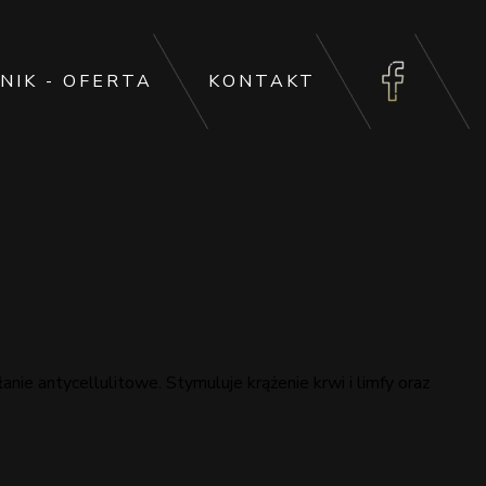
NIK - OFERTA
KONTAKT
nie antycellulitowe. Stymuluje krążenie krwi i limfy oraz