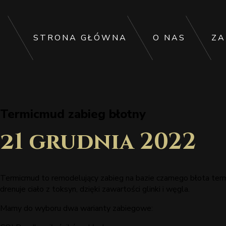
STRONA GŁÓWNA
O NAS
ZA
Termicmud zabieg błotny
21 grudnia 2022
Termicmud to remodelujący zabieg na bazie czarnego błota termal
drenuje ciało z toksyn, dzięki zawartości glinki i węgla.
Mamy do wyboru dwa warianty zabiegowe: