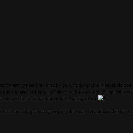
czyć martwy naskórek oraz by pobudzić krążenie. Następnie zost
azie czarnego błota i zawijamy w foliowy „kokon” na pół godzi
ciało. Na zakończenie wykonujemy masaż i gotowe!
 tj. Transcutol przenikają w głębokie warstwy skóry i działaj