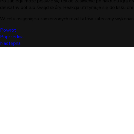
Po zabiegu może pojawić się lekkie zasinienie po nakłuciu igłą 
delikatny ból lub świąd skóry. Reakcja utrzymuje się do kilku d
W celu osiągnięcia zamierzonych rezultatów zalecamy wykonani
Powrót
Poprzednia
Następna