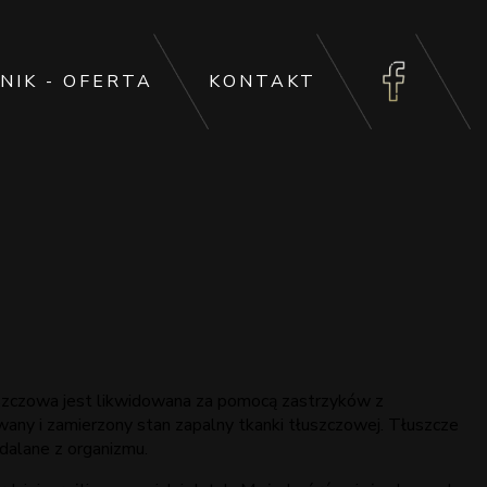
NIK - OFERTA
KONTAKT
łuszczowa jest likwidowana za pomocą zastrzyków z
ny i zamierzony stan zapalny tkanki tłuszczowej. Tłuszcze
ydalane z organizmu.