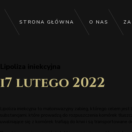
STRONA GŁÓWNA
O NAS
ZA
Lipoliza iniekcyjna
17 lutego 2022
Lipoliza iniekcyjna to małoinwazyjny zabieg, którego celem jes
substancjami, które prowadzą do rozpuszczenia komórek tłuszc
uwalniające się z komórek trafiają do krwi i są transportowane