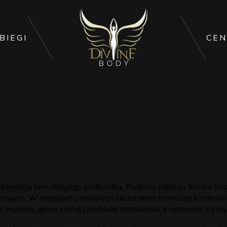
BIEGI
CEN
t likwidacja tzw. drugiego podbródka. Podczas zabiegu tkanka t
zowych. W miejscach poddanych zastrzykom powstaje kontrolowa
 do wątroby, gdzie zostają poddane rozkładowi, a następnie są w