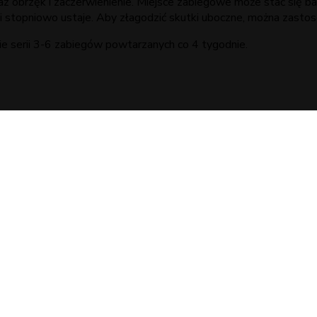
oraz obrzęk i zaczerwienienie. Miejsce zabiegowe może stać się b
ni i stopniowo ustaje. Aby złagodzić skutki uboczne, można zast
e serii 3-6 zabiegów powtarzanych co 4 tygodnie.