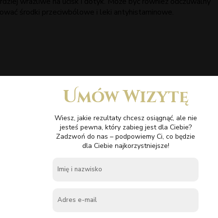
ardziej wrażliwe na ucisk i dotyk. Może być również odczuwalny
osować środki przeciwbólowe i leki antyhistaminowe.
Umów Wizytę
Wiesz, jakie rezultaty chcesz osiągnąć, ale nie
jesteś pewna, który zabieg jest dla Ciebie?
Zadzwoń do nas – podpowiemy Ci, co będzie
dla Ciebie najkorzystniejsze!