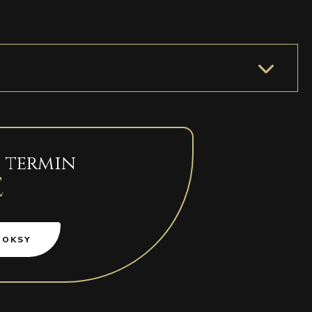
 termin
e
OOKSY