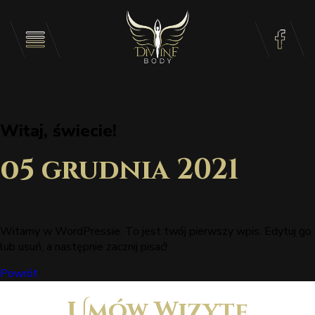
Witaj, świecie!
05 grudnia 2021
Witamy w WordPressie. To jest twój pierwszy wpis. Edytuj go
lub usuń, a następnie zacznij pisać!
Powrót
Umów Wizytę